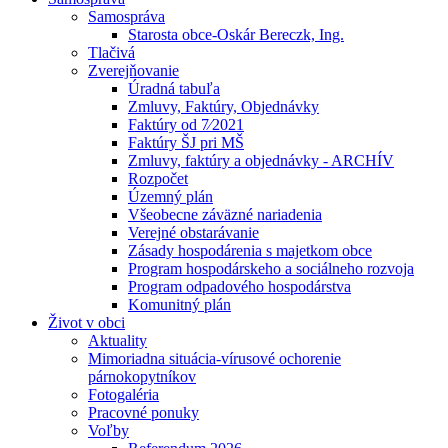
Samospráva
Starosta obce-Oskár Bereczk, Ing.
Tlačivá
Zverejňovanie
Úradná tabuľa
Zmluvy, Faktúry, Objednávky
Faktúry od 7⁄2021
Faktúry ŠJ pri MŠ
Zmluvy, faktúry a objednávky - ARCHÍV
Rozpočet
Územný plán
Všeobecne záväzné nariadenia
Verejné obstarávanie
Zásady hospodárenia s majetkom obce
Program hospodárskeho a sociálneho rozvoja
Program odpadového hospodárstva
Komunitný plán
Život v obci
Aktuality
Mimoriadna situácia-vírusové ochorenie
párnokopytníkov
Fotogaléria
Pracovné ponuky
Voľby