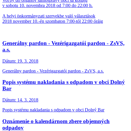
Voľby do orgánov samosprávy obcí sa konajú
v sobotu 10. novembra 2018 od 7:00 do 22:00 h.
A helyi önkormányzati szervekbe való választások
2018 november 10.-én szombaton 7:00-tól 22:00 óráig
Generálny pardon - Vezérigazgatói pardon - ZsVS,
a.s.
Dátum:
19. 3. 2018
Generálny pardon - Vezérigazgatói pardon - ZsVS, a.s.
Popis systému nakladania s odpadom v obci Dolný
Bar
Dátum:
14. 3. 2018
Popis systému nakladania s odpadom v obci Dolný Bar
Oznámenie o kalendárnom zbere objemných
odpadov