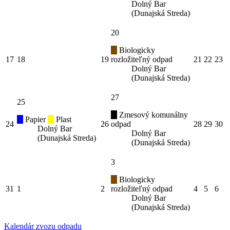
Dolný Bar
(Dunajská Streda)
20
Biologicky
17
18
19
rozložiteľný odpad
21
22
23
Dolný Bar
(Dunajská Streda)
27
25
Zmesový komunálny
Papier
Plast
24
26
odpad
28
29
30
Dolný Bar
Dolný Bar
(Dunajská Streda)
(Dunajská Streda)
3
Biologicky
31
1
2
rozložiteľný odpad
4
5
6
Dolný Bar
(Dunajská Streda)
Kalendár zvozu odpadu