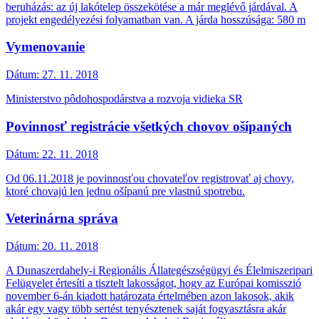
beruházás: az új lakótelep összekötése a már meglévő járdával. A
projekt engedélyezési folyamatban van. A járda hosszúsága: 580 m
Vymenovanie
Dátum:
27. 11. 2018
Ministerstvo pôdohospodárstva a rozvoja vidieka SR
Povinnosť registrácie všetkých chovov ošípaných
Dátum:
22. 11. 2018
Od 06.11.2018 je povinnosťou chovateľov registrovať aj chovy,
ktoré chovajú len jednu ošípanú pre vlastnú spotrebu.
Veterinárna správa
Dátum:
20. 11. 2018
A Dunaszerdahely-i Regionális Állategészségügyi és Élelmiszeripari
Felügyelet értesíti a tisztelt lakosságot, hogy az Európai komisszió
november 6-án kiadott határozata értelmében azon lakosok, akik
akár egy vagy több sertést tenyésztenek saját fogyasztásra akár