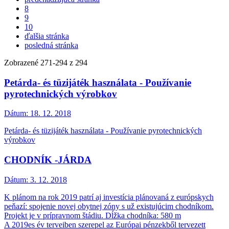
8
9
10
ďalšia stránka
posledná stránka
Zobrazené
271
-
294
z 294
Petárda- és tüzijáték használata - Používanie
pyrotechnických výrobkov
Dátum:
18. 12. 2018
Petárda- és tüzijáték használata - Používanie pyrotechnických
výrobkov
CHODNÍK -JÁRDA
Dátum:
3. 12. 2018
K plánom na rok 2019 patrí aj investícia plánovaná z európskych
peňazí: spojenie novej obytnej zóny s už existujúcim chodníkom.
Projekt je v prípravnom štádiu. Dĺžka chodníka: 580 m
A 2019es év terveiben szerepel az Európai pénzekből tervezett