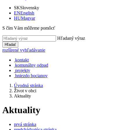
SK
Slovensky
EN
English
HU
Magyar
S čím Vám môžeme pomôcť
Hľadaný výraz
Hľadať
rozšírené vyhľadávanie
kontakt
komunálny odpad
projekty
hniezdo bocianov
Úvodná stránka
Život v obci
Aktuality
Aktuality
prvá stránka
predchádzajúca stránka