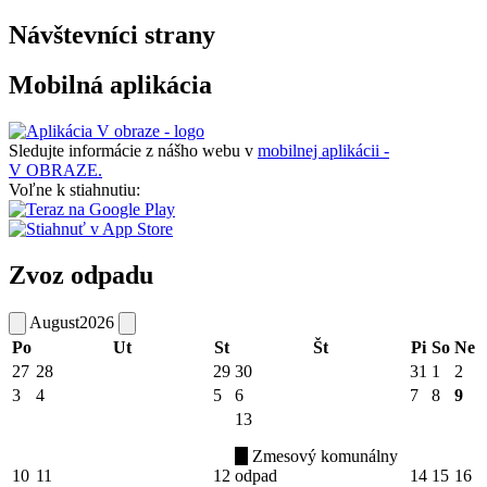
Návštevníci strany
Mobilná aplikácia
Sledujte informácie z nášho webu v
mobilnej aplikácii -
V OBRAZE.
Voľne k stiahnutiu:
Zvoz odpadu
August
2026
Po
Ut
St
Št
Pi
So
Ne
27
28
29
30
31
1
2
3
4
5
6
7
8
9
13
Zmesový komunálny
10
11
12
odpad
14
15
16