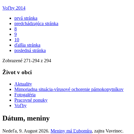
Voľby 2014
prvá stránka
predchádzajúca stránka
8
9
10
ďalšia stránka
posledná stránka
Zobrazené
271
-
294
z 294
Život v obci
Aktuality
Mimoriadna situácia-vírusové ochorenie párnokopytníkov
Fotogaléria
Pracovné ponuky
Voľby
Dátum, meniny
Nedeľa
, 9. August 2026.
Meniny má
Ľubomíra
, zajtra
Vavrinec
.