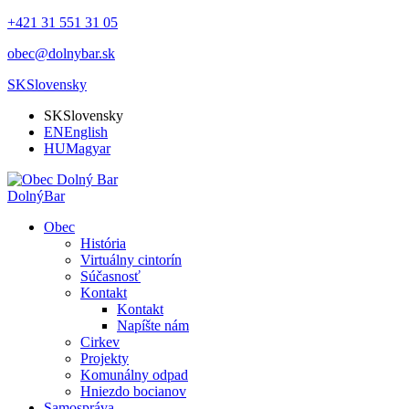
+421 31 551 31 05
obec@dolnybar.sk
SK
Slovensky
SK
Slovensky
EN
English
HU
Magyar
Dolný
Bar
Obec
História
Virtuálny cintorín
Súčasnosť
Kontakt
Kontakt
Napíšte nám
Cirkev
Projekty
Komunálny odpad
Hniezdo bocianov
Samospráva