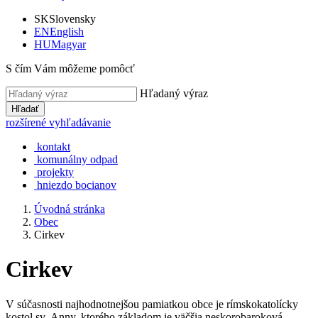
SK
Slovensky
EN
English
HU
Magyar
S čím Vám môžeme pomôcť
Hľadaný výraz
Hľadať
rozšírené vyhľadávanie
kontakt
komunálny odpad
projekty
hniezdo bocianov
Úvodná stránka
Obec
Cirkev
Cirkev
V súčasnosti najhodnotnejšou pamiatkou obce je rímskokatolícky
kostol sv. Anny, ktorého základom je väčšia neskorobaroková