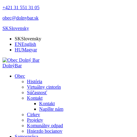
+421 31 551 31 05
obec@dolnybar.sk
SK
Slovensky
SK
Slovensky
EN
English
HU
Magyar
Dolný
Bar
Obec
História
Virtuálny cintorín
Súčasnosť
Kontakt
Kontakt
Napíšte nám
Cirkev
Projekty
Komunálny odpad
Hniezdo bocianov
Samospráva