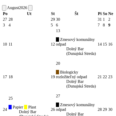
August
2026
Po
Ut
St
Št
Pi
So
Ne
27
28
29
30
31
1
2
3
4
5
6
7
8
9
13
Zmesový komunálny
10
11
12
odpad
14
15
16
Dolný Bar
(Dunajská Streda)
20
Biologicky
17
18
19
rozložiteľný odpad
21
22
23
Dolný Bar
(Dunajská Streda)
27
25
Zmesový komunálny
Papier
Plast
24
26
odpad
28
29
30
Dolný Bar
Dolný Bar