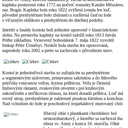
kaplnka postavená roku 1772 na počesť zosnulej Katalin Mészáros,
nar. Bogár. Kaplnka bola roku 1822 zvýšená (ostala len loď,
pôvodné presbytérium bolo zbúrané) a rozšírená časťou lode
s víťazným oblúkom a presbytériom do dnešnej podoby.
Interiér a fasády kostola boli jednotne upravené v klasicistickom
slohu. Na prestavbu kaplnky na kostol založil roku 1813 István
Pöthe základinu. Vynovený bohostánok 7. mája 1822 vysvätil
biskup Péter Ürményi. Neskôr bola stavba len opravovaná,
naposledy roku 2002 a preto sa zachovala v pôvodnom stave.
Kostol je jednoloďová stavba so zužujúcim sa presbytériom
a segmentovým uzáverom, pristavanou sakristiou a do štítového
priečelia vstavanou vežou, krytou prilbicou. Veža je členená
lizénovými rámami, zvukovými otvormi s pol kruhovým
zakončením a terčíkovou rímsou, na ktorú dosadá prilbica. Loď má
rovný strop, presbytérium je zaklenuté pruskou klenbou a konchou.
Nad vchodom do lode je poschodový trojarkádový murovaný chór.
Hlavný oltár s plastikami cherubínov bol
neskorobarokový, z ktorého sa zachoval iba
obraz sv. Anny z konca 18. storočia. Oltár