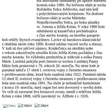
bol neuvážene odstránený pri úprave interiéru
kostola roku 1980. Na bočnom oltári je socha
Božského Srdca Ježišovho, nad ním kríž
s polychrómovaným korpusom. Na druhom
bočnom oltári je socha Máriinho
Nepoškvrneného Srdca, po boku plastiky
sv. Antona a Ježiša Krista. V roku 1980 bola
odstránená aj kazateľnica pochádzajúca
z čias stavby kostola, na ktorého parapete
boli reliéfy štyroch evanjelistov. Lavice sú barokovo-klasicistické
z obdobia okolo roku 1800. Kostol zdobia viaceré sochy a obrazy.
V lodi sú dve púťové zástavy. Krstiteľnica na okrúhlej nohe
s vekom zakončeným súsoším Krstu Ježiša Krista pochádza z čias
stavby kostola. Vo výklenku presbytéria je relikviár a soška Panny
Márie. Lurdská jaskyňa pod chórom so sochou Lurdskej Panny
Márie bola postavená v 70. rokoch 20. storočia. Na stene lode je
pamätná tabuľa 17 obetí I. svetovej vojny z čierneho mramoru
v profilovanom ráme, ktorá bola osadená roku 1922. Pamätná tabula
12 obetí II. svetovej vojny z čierneho mramoru v profilovanom ráme
bola sem osadená roku 1991. Na chóre je nefunkčné harmónium
z konca 19. storočia, starý organ bol sem dovezený v novšej dobe.
Vo veži sú zavesené dva bronzové zvony, menší s reliéfom Ježiša
Krista z roku 1808, väčší zasvätený sv. Alžbete z r. 1926.