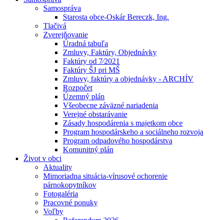
Samospráva
Starosta obce-Oskár Bereczk, Ing.
Tlačivá
Zverejňovanie
Úradná tabuľa
Zmluvy, Faktúry, Objednávky
Faktúry od 7⁄2021
Faktúry ŠJ pri MŠ
Zmluvy, faktúry a objednávky - ARCHÍV
Rozpočet
Územný plán
Všeobecne záväzné nariadenia
Verejné obstarávanie
Zásady hospodárenia s majetkom obce
Program hospodárskeho a sociálneho rozvoja
Program odpadového hospodárstva
Komunitný plán
Život v obci
Aktuality
Mimoriadna situácia-vírusové ochorenie
párnokopytníkov
Fotogaléria
Pracovné ponuky
Voľby