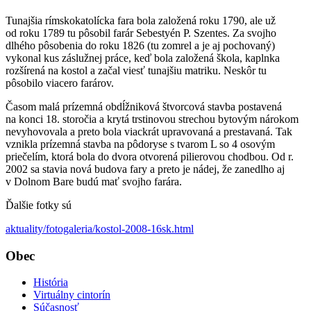
Tunajšia rímskokatolícka fara bola založená roku 1790, ale už
od roku 1789 tu pôsobil farár Sebestyén P. Szentes. Za svojho
dlhého pôsobenia do roku 1826 (tu zomrel a je aj pochovaný)
vykonal kus záslužnej práce, keď bola založená škola, kaplnka
rozšírená na kostol a začal viesť tunajšiu matriku. Neskôr tu
pôsobilo viacero farárov.
Časom malá prízemná obdĺžniková štvorcová stavba postavená
na konci 18. storočia a krytá trstinovou strechou bytovým nárokom
nevyhovovala a preto bola viackrát upravovaná a prestavaná. Tak
vznikla prízemná stavba na pôdoryse s tvarom L so 4 osovým
priečelím, ktorá bola do dvora otvorená pilierovou chodbou. Od r.
2002 sa stavia nová budova fary a preto je nádej, že zanedlho aj
v Dolnom Bare budú mať svojho farára.
Ďalšie fotky sú
aktuality/fotogaleria/kostol-2008-16sk.html
Obec
História
Virtuálny cintorín
Súčasnosť