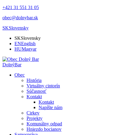
+421 31 551 31 05
obec@dolnybar.sk
SK
Slovensky
SK
Slovensky
EN
English
HU
Magyar
Dolný
Bar
Obec
História
Virtuálny cintorín
Súčasnosť
Kontakt
Kontakt
Napíšte nám
Cirkev
Projekty
Komunálny odpad
Hniezdo bocianov
Samospráva