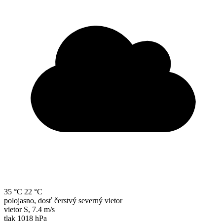
35 °C
22 °C
polojasno, dosť čerstvý severný vietor
vietor
S
,
7.4 m/s
tlak
1018 hPa