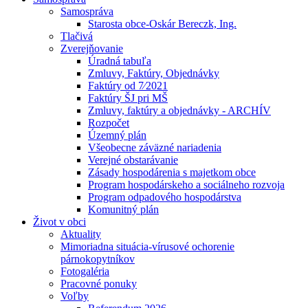
Samospráva
Starosta obce-Oskár Bereczk, Ing.
Tlačivá
Zverejňovanie
Úradná tabuľa
Zmluvy, Faktúry, Objednávky
Faktúry od 7⁄2021
Faktúry ŠJ pri MŠ
Zmluvy, faktúry a objednávky - ARCHÍV
Rozpočet
Územný plán
Všeobecne záväzné nariadenia
Verejné obstarávanie
Zásady hospodárenia s majetkom obce
Program hospodárskeho a sociálneho rozvoja
Program odpadového hospodárstva
Komunitný plán
Život v obci
Aktuality
Mimoriadna situácia-vírusové ochorenie
párnokopytníkov
Fotogaléria
Pracovné ponuky
Voľby