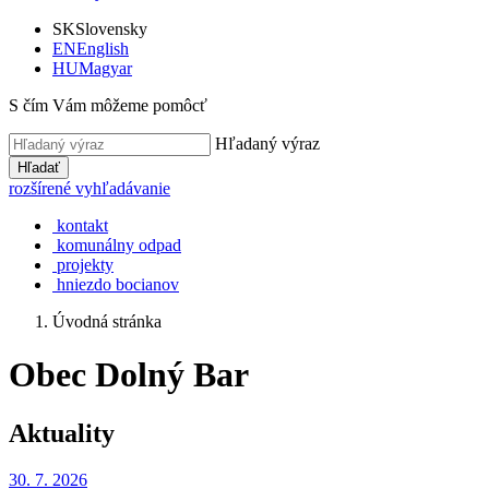
SK
Slovensky
EN
English
HU
Magyar
S čím Vám môžeme pomôcť
Hľadaný výraz
Hľadať
rozšírené vyhľadávanie
kontakt
komunálny odpad
projekty
hniezdo bocianov
Úvodná stránka
Obec Dolný Bar
Aktuality
30. 7.
2026