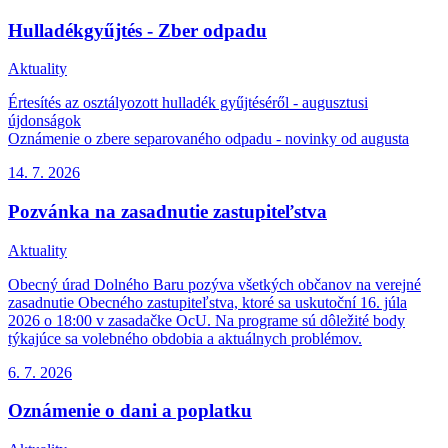
Hulladékgyűjtés - Zber odpadu
Aktuality
Értesítés az osztályozott hulladék gyűjtéséről - augusztusi
újdonságok
Oznámenie o zbere separovaného odpadu - novinky od augusta
14. 7.
2026
Pozvánka na zasadnutie zastupiteľstva
Aktuality
Obecný úrad Dolného Baru pozýva všetkých občanov na verejné
zasadnutie Obecného zastupiteľstva, ktoré sa uskutoční 16. júla
2026 o 18:00 v zasadačke OcU. Na programe sú dôležité body
týkajúce sa volebného obdobia a aktuálnych problémov.
6. 7.
2026
Oznámenie o dani a poplatku