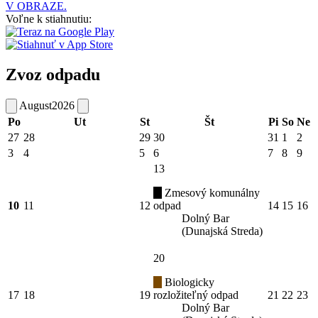
V OBRAZE.
Voľne k stiahnutiu:
Zvoz odpadu
August
2026
Po
Ut
St
Št
Pi
So
Ne
27
28
29
30
31
1
2
3
4
5
6
7
8
9
13
Zmesový komunálny
10
11
12
odpad
14
15
16
Dolný Bar
(Dunajská Streda)
20
Biologicky
17
18
19
rozložiteľný odpad
21
22
23
Dolný Bar