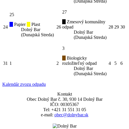
(Dunajská Streda)
27
25
Zmesový komunálny
Papier
Plast
24
26
odpad
28
29
30
Dolný Bar
Dolný Bar
(Dunajská Streda)
(Dunajská Streda)
3
Biologicky
31
1
2
rozložiteľný odpad
4
5
6
Dolný Bar
(Dunajská Streda)
Kalendár zvozu odpadu
Kontakt
Obec Dolný Bar č. 30, 930 14 Dolný Bar
IČO: 00305367
Tel: +421 31 551 31 05
e-mail:
obec@dolnybar.sk