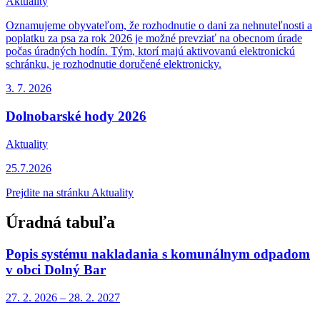
Aktuality
Oznamujeme obyvateľom, že rozhodnutie o dani za nehnuteľnosti a
poplatku za psa za rok 2026 je možné prevziať na obecnom úrade
počas úradných hodín. Tým, ktorí majú aktivovanú elektronickú
schránku, je rozhodnutie doručené elektronicky.
3. 7.
2026
Dolnobarské hody 2026
Aktuality
25.7.2026
Prejdite na stránku Aktuality
Úradná tabuľa
Popis systému nakladania s komunálnym odpadom
v obci Dolný Bar
27. 2.
2026
–
28. 2.
2027