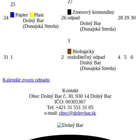
27
25
Zmesový komunálny
Papier
Plast
24
26
odpad
28
29
30
Dolný Bar
Dolný Bar
(Dunajská Streda)
(Dunajská Streda)
3
Biologicky
31
1
2
rozložiteľný odpad
4
5
6
Dolný Bar
(Dunajská Streda)
Kalendár zvozu odpadu
Kontakt
Obec Dolný Bar č. 30, 930 14 Dolný Bar
IČO: 00305367
Tel: +421 31 551 31 05
e-mail:
obec@dolnybar.sk