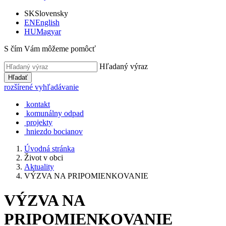
SK
Slovensky
EN
English
HU
Magyar
S čím Vám môžeme pomôcť
Hľadaný výraz
Hľadať
rozšírené vyhľadávanie
kontakt
komunálny odpad
projekty
hniezdo bocianov
Úvodná stránka
Život v obci
Aktuality
VÝZVA NA PRIPOMIENKOVANIE
VÝZVA NA
PRIPOMIENKOVANIE