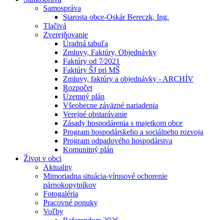
Samospráva
Starosta obce-Oskár Bereczk, Ing.
Tlačivá
Zverejňovanie
Úradná tabuľa
Zmluvy, Faktúry, Objednávky
Faktúry od 7⁄2021
Faktúry ŠJ pri MŠ
Zmluvy, faktúry a objednávky - ARCHÍV
Rozpočet
Územný plán
Všeobecne záväzné nariadenia
Verejné obstarávanie
Zásady hospodárenia s majetkom obce
Program hospodárskeho a sociálneho rozvoja
Program odpadového hospodárstva
Komunitný plán
Život v obci
Aktuality
Mimoriadna situácia-vírusové ochorenie
párnokopytníkov
Fotogaléria
Pracovné ponuky
Voľby