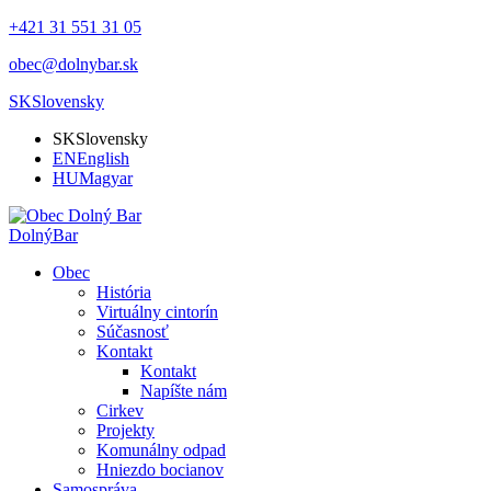
+421 31 551 31 05
obec@dolnybar.sk
SK
Slovensky
SK
Slovensky
EN
English
HU
Magyar
Dolný
Bar
Obec
História
Virtuálny cintorín
Súčasnosť
Kontakt
Kontakt
Napíšte nám
Cirkev
Projekty
Komunálny odpad
Hniezdo bocianov
Samospráva