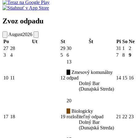
Zvoz odpadu
August
2026
Po
Ut
St
Št
Pi
So
Ne
27
28
29
30
31
1
2
3
4
5
6
7
8
9
13
Zmesový komunálny
10
11
12
odpad
14
15
16
Dolný Bar
(Dunajská Streda)
20
Biologicky
17
18
19
rozložiteľný odpad
21
22
23
Dolný Bar
(Dunajská Streda)