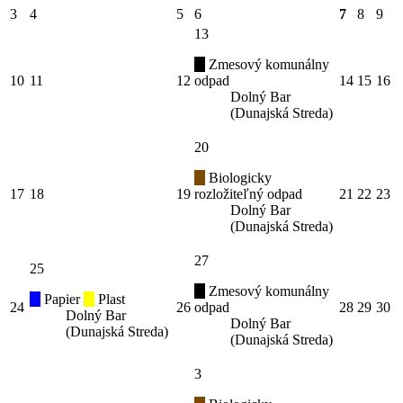
3
4
5
6
7
8
9
13
Zmesový komunálny
10
11
12
odpad
14
15
16
Dolný Bar
(Dunajská Streda)
20
Biologicky
17
18
19
rozložiteľný odpad
21
22
23
Dolný Bar
(Dunajská Streda)
27
25
Zmesový komunálny
Papier
Plast
24
26
odpad
28
29
30
Dolný Bar
Dolný Bar
(Dunajská Streda)
(Dunajská Streda)
3