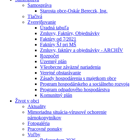
Samospráva
Starosta obce-Oskár Bereczk, Ing.
Tlačivá
Zverejňovanie
Úradná tabuľa
Zmluvy, Faktúry, Objednávky
Faktúry od 7⁄2021
Faktúry ŠJ pri MŠ
Zmluvy, faktúry a objednávky - ARCHÍV
Rozpočet
Územný plán
Všeobecne záväzné nariadenia
Verejné obstarávanie
Zásady hospodárenia s majetkom obce
Program hospodárskeho a sociálneho rozvoja
Program odpadového hospodárstva
Komunitný plán
Život v obci
Aktuality
Mimoriadna situácia-vírusové ochorenie
párnokopytníkov
Fotogaléria
Pracovné ponuky
Voľby