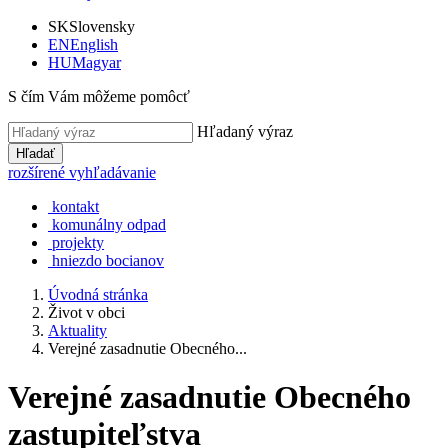
SK
Slovensky
EN
English
HU
Magyar
S čím Vám môžeme pomôcť
Hľadaný výraz
Hľadať
rozšírené vyhľadávanie
kontakt
komunálny odpad
projekty
hniezdo bocianov
Úvodná stránka
Život v obci
Aktuality
Verejné zasadnutie Obecného...
Verejné zasadnutie Obecného
zastupiteľstva