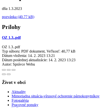
dňa 1.3.2023
pozvánka (40.77 kB)
Prílohy
OZ 1.3..pdf
OZ 1.3..pdf
Typ súboru: PDF dokument, Veľkosť: 40,77 kB
Dátum vloženia:
14. 2. 2023 13:21
Dátum poslednej aktualizácie:
14. 2. 2023 13:23
Autor:
Správce Webu
Život v obci
Aktuality
Mimoriadna situácia-vírusové ochorenie párnokopytníkov
Fotogaléria
Pracovné ponuky