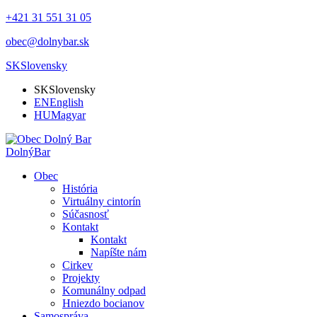
+421 31 551 31 05
obec@dolnybar.sk
SK
Slovensky
SK
Slovensky
EN
English
HU
Magyar
Dolný
Bar
Obec
História
Virtuálny cintorín
Súčasnosť
Kontakt
Kontakt
Napíšte nám
Cirkev
Projekty
Komunálny odpad
Hniezdo bocianov
Samospráva