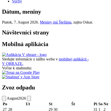
Voľby
Dátum, meniny
Piatok
, 7. August 2026.
Meniny má
Štefánia
, zajtra
Oskar
.
Návštevníci strany
Mobilná aplikácia
Sledujte informácie z nášho webu v
mobilnej aplikácii -
V OBRAZE.
Voľne k stiahnutiu:
Zvoz odpadu
August
2026
Po
Ut
St
Št
Pi
So
Ne
27
28
29
30
31
1
2