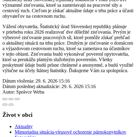
významné zisťovania, ktoré sa zameriavajú na pracovné sily a
cestovný ruch. Cieľom je získať aktuálne údaje o trhu práce a účasti
obyvateľov na cestovnom ruchu.
Vážení obyvatelia, Štatistický úrad Slovenskej republiky plánuje
v priebehu roku 2026 realizovať dve dôležité zisťovania. Prvým je
výberové zisťovanie pracovných síl, ktoré pomôže získať prehľad
o aktuálnej situácii na trhu práce. Druhým je zisťovanie o domácom
a výjazdovom cestovnom ruchu, ktoré sa zameriava na účastníkov
v tejto oblasti. Zisťovania budú vykonávať poverení opytovatelia,
ktorí sa preukážu platným služobným poverením. Všetky
poskytnuté údaje budú prísne chránené a anonymné, a budú využité
výlučne na účely štátnej štatistiky. Ďakujeme Vám za spoluprácu.
Dátum vloženia:
29. 6. 2026 15:16
Dátum poslednej aktualizácie:
29. 6. 2026 15:16
Autor:
Správce Webu
Život v obci
Aktuality
Mimoriadna situácia-vírusové ochorenie párnokopytníkov