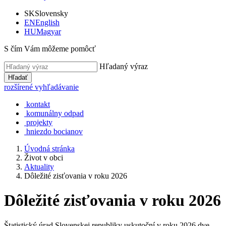
SK
Slovensky
EN
English
HU
Magyar
S čím Vám môžeme pomôcť
Hľadaný výraz
Hľadať
rozšírené vyhľadávanie
kontakt
komunálny odpad
projekty
hniezdo bocianov
Úvodná stránka
Život v obci
Aktuality
Dôležité zisťovania v roku 2026
Dôležité zisťovania v roku 2026
Štatistický úrad Slovenskej republiky uskutoční v roku 2026 dve