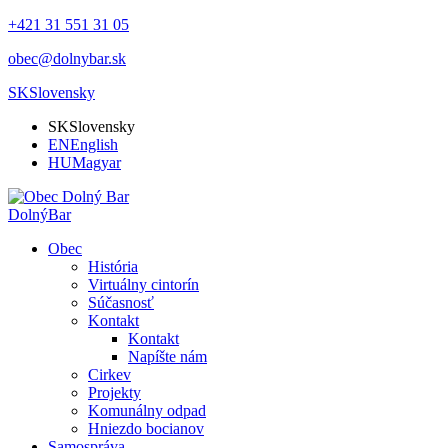
+421 31 551 31 05
obec@dolnybar.sk
SK
Slovensky
SK
Slovensky
EN
English
HU
Magyar
Dolný
Bar
Obec
História
Virtuálny cintorín
Súčasnosť
Kontakt
Kontakt
Napíšte nám
Cirkev
Projekty
Komunálny odpad
Hniezdo bocianov
Samospráva