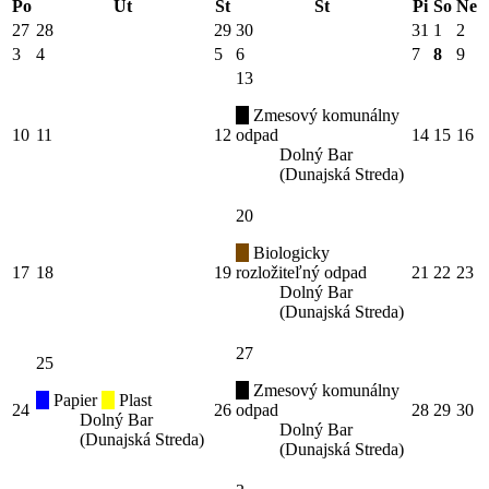
Po
Ut
St
Št
Pi
So
Ne
27
28
29
30
31
1
2
3
4
5
6
7
8
9
13
Zmesový komunálny
10
11
12
odpad
14
15
16
Dolný Bar
(Dunajská Streda)
20
Biologicky
17
18
19
rozložiteľný odpad
21
22
23
Dolný Bar
(Dunajská Streda)
27
25
Zmesový komunálny
Papier
Plast
24
26
odpad
28
29
30
Dolný Bar
Dolný Bar
(Dunajská Streda)
(Dunajská Streda)