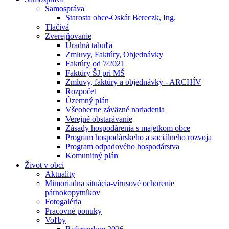
Samospráva
Starosta obce-Oskár Bereczk, Ing.
Tlačivá
Zverejňovanie
Úradná tabuľa
Zmluvy, Faktúry, Objednávky
Faktúry od 7⁄2021
Faktúry ŠJ pri MŠ
Zmluvy, faktúry a objednávky - ARCHÍV
Rozpočet
Územný plán
Všeobecne záväzné nariadenia
Verejné obstarávanie
Zásady hospodárenia s majetkom obce
Program hospodárskeho a sociálneho rozvoja
Program odpadového hospodárstva
Komunitný plán
Život v obci
Aktuality
Mimoriadna situácia-vírusové ochorenie
párnokopytníkov
Fotogaléria
Pracovné ponuky
Voľby