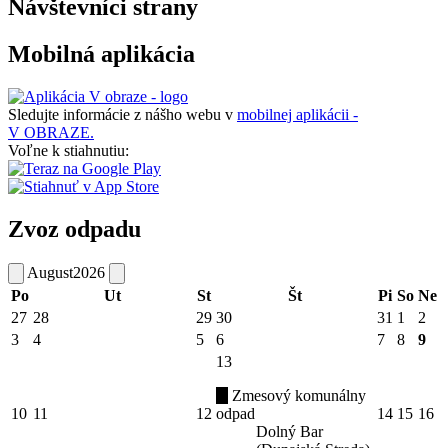
Návštevníci strany
Mobilná aplikácia
Sledujte informácie z nášho webu v
mobilnej aplikácii -
V OBRAZE.
Voľne k stiahnutiu:
Zvoz odpadu
August
2026
Po
Ut
St
Št
Pi
So
Ne
27
28
29
30
31
1
2
3
4
5
6
7
8
9
13
Zmesový komunálny
10
11
12
odpad
14
15
16
Dolný Bar