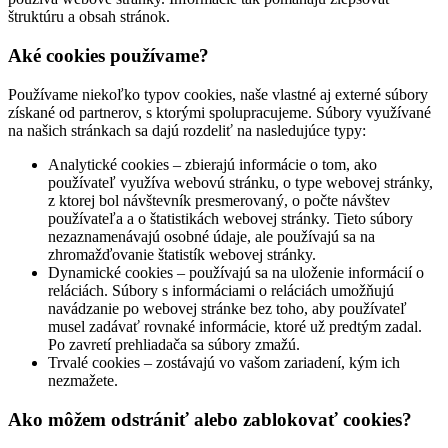
štruktúru a obsah stránok.
Aké cookies používame?
Používame niekoľko typov cookies, naše vlastné aj externé súbory
získané od partnerov, s ktorými spolupracujeme. Súbory využívané
na našich stránkach sa dajú rozdeliť na nasledujúce typy:
Analytické cookies – zbierajú informácie o tom, ako
používateľ využíva webovú stránku, o type webovej stránky,
z ktorej bol návštevník presmerovaný, o počte návštev
používateľa a o štatistikách webovej stránky. Tieto súbory
nezaznamenávajú osobné údaje, ale používajú sa na
zhromažďovanie štatistík webovej stránky.
Dynamické cookies – používajú sa na uloženie informácií o
reláciách. Súbory s informáciami o reláciách umožňujú
navádzanie po webovej stránke bez toho, aby používateľ
musel zadávať rovnaké informácie, ktoré už predtým zadal.
Po zavretí prehliadača sa súbory zmažú.
Trvalé cookies – zostávajú vo vašom zariadení, kým ich
nezmažete.
Ako môžem odstrániť alebo zablokovať cookies?