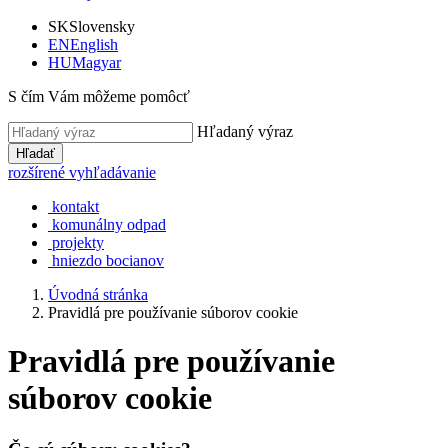
SK
Slovensky
EN
English
HU
Magyar
S čím Vám môžeme pomôcť
Hľadaný výraz
Hľadať
rozšírené vyhľadávanie
kontakt
komunálny odpad
projekty
hniezdo bocianov
Úvodná stránka
Pravidlá pre používanie súborov cookie
Pravidlá pre používanie
súborov cookie