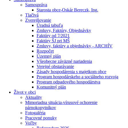
Samospráva
Starosta obce-Oskár Bereczk, Ing.
Tlačivá
Zverejňovanie
Úradná tabuľa
Zmluvy, Faktúry, Objednávky
Faktúry od 7⁄2021
Faktúry ŠJ pri MŠ
Zmluvy, faktúry a objednávky - ARCHÍV
Rozpočet
Územný plán
Všeobecne záväzné nariadenia
Verejné obstarávanie
Zásady hospodárenia s majetkom obce
Program hospodárskeho a sociálneho rozvoja
Program odpadového hospodárstva
Komunitný plán
Život v obci
Aktuality
Mimoriadna situácia-vírusové ochorenie
párnokopytníkov
Fotogaléria
Pracovné ponuky
Voľby