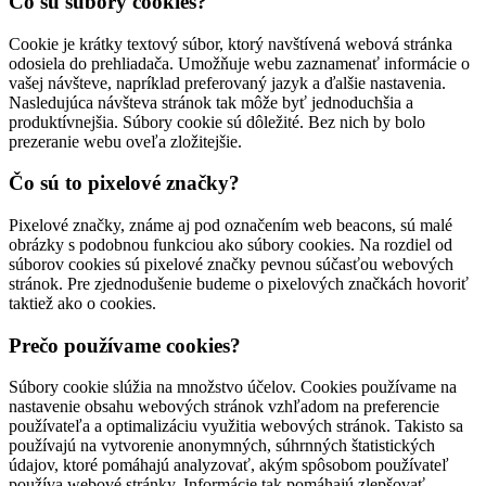
Čo sú súbory cookies?
Cookie je krátky textový súbor, ktorý navštívená webová stránka
odosiela do prehliadača. Umožňuje webu zaznamenať informácie o
vašej návšteve, napríklad preferovaný jazyk a ďalšie nastavenia.
Nasledujúca návšteva stránok tak môže byť jednoduchšia a
produktívnejšia. Súbory cookie sú dôležité. Bez nich by bolo
prezeranie webu oveľa zložitejšie.
Čo sú to pixelové značky?
Pixelové značky, známe aj pod označením web beacons, sú malé
obrázky s podobnou funkciou ako súbory cookies. Na rozdiel od
súborov cookies sú pixelové značky pevnou súčasťou webových
stránok. Pre zjednodušenie budeme o pixelových značkách hovoriť
taktiež ako o cookies.
Prečo používame cookies?
Súbory cookie slúžia na množstvo účelov. Cookies používame na
nastavenie obsahu webových stránok vzhľadom na preferencie
používateľa a optimalizáciu využitia webových stránok. Takisto sa
používajú na vytvorenie anonymných, súhrnných štatistických
údajov, ktoré pomáhajú analyzovať, akým spôsobom používateľ
používa webové stránky. Informácie tak pomáhajú zlepšovať