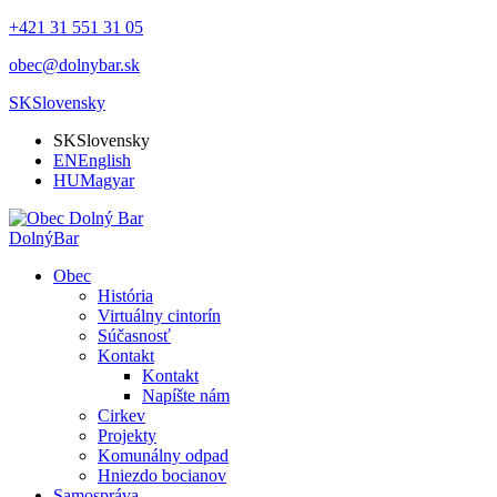
+421 31 551 31 05
obec@dolnybar.sk
SK
Slovensky
SK
Slovensky
EN
English
HU
Magyar
Dolný
Bar
Obec
História
Virtuálny cintorín
Súčasnosť
Kontakt
Kontakt
Napíšte nám
Cirkev
Projekty
Komunálny odpad
Hniezdo bocianov
Samospráva