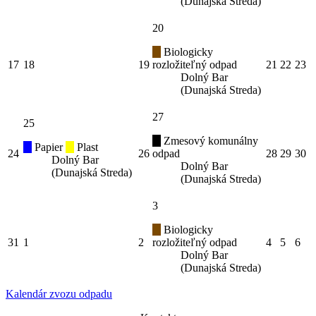
(Dunajská Streda)
20
Biologicky
17
18
19
rozložiteľný odpad
21
22
23
Dolný Bar
(Dunajská Streda)
27
25
Zmesový komunálny
Papier
Plast
24
26
odpad
28
29
30
Dolný Bar
Dolný Bar
(Dunajská Streda)
(Dunajská Streda)
3
Biologicky
31
1
2
rozložiteľný odpad
4
5
6
Dolný Bar
(Dunajská Streda)
Kalendár zvozu odpadu