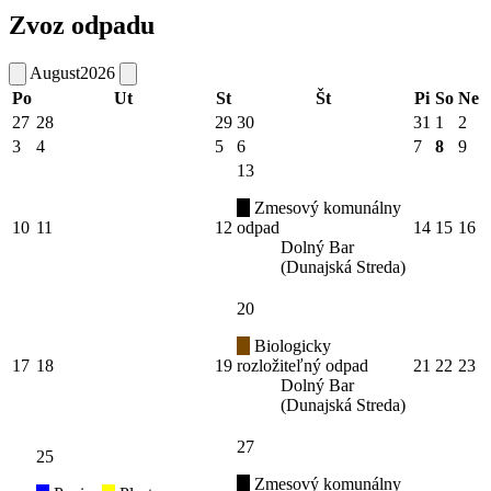
Zvoz odpadu
August
2026
Po
Ut
St
Št
Pi
So
Ne
27
28
29
30
31
1
2
3
4
5
6
7
8
9
13
Zmesový komunálny
10
11
12
odpad
14
15
16
Dolný Bar
(Dunajská Streda)
20
Biologicky
17
18
19
rozložiteľný odpad
21
22
23
Dolný Bar
(Dunajská Streda)
27
25
Zmesový komunálny