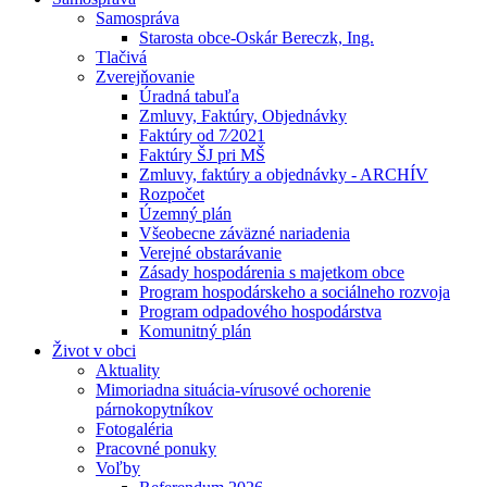
Samospráva
Starosta obce-Oskár Bereczk, Ing.
Tlačivá
Zverejňovanie
Úradná tabuľa
Zmluvy, Faktúry, Objednávky
Faktúry od 7⁄2021
Faktúry ŠJ pri MŠ
Zmluvy, faktúry a objednávky - ARCHÍV
Rozpočet
Územný plán
Všeobecne záväzné nariadenia
Verejné obstarávanie
Zásady hospodárenia s majetkom obce
Program hospodárskeho a sociálneho rozvoja
Program odpadového hospodárstva
Komunitný plán
Život v obci
Aktuality
Mimoriadna situácia-vírusové ochorenie
párnokopytníkov
Fotogaléria
Pracovné ponuky
Voľby