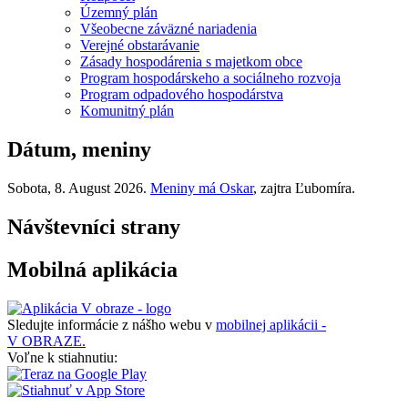
Územný plán
Všeobecne záväzné nariadenia
Verejné obstarávanie
Zásady hospodárenia s majetkom obce
Program hospodárskeho a sociálneho rozvoja
Program odpadového hospodárstva
Komunitný plán
Dátum, meniny
Sobota
, 8. August 2026.
Meniny má
Oskar
, zajtra
Ľubomíra
.
Návštevníci strany
Mobilná aplikácia
Sledujte informácie z nášho webu v
mobilnej aplikácii -
V OBRAZE.
Voľne k stiahnutiu: