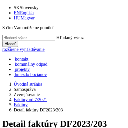
SK
Slovensky
EN
English
HU
Magyar
S čím Vám môžeme pomôcť
Hľadaný výraz
Hľadať
rozšírené vyhľadávanie
kontakt
komunálny odpad
projekty
hniezdo bocianov
Úvodná stránka
Samospráva
Zverejňovanie
Faktúry od 7/2021
Faktúry
Detail faktúry DF2023/203
Detail faktúry DF2023/203