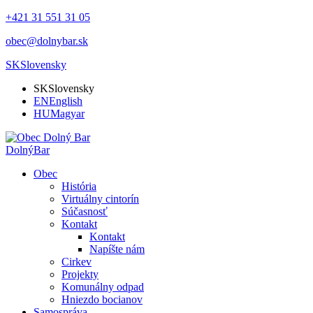
+421 31 551 31 05
obec@dolnybar.sk
SK
Slovensky
SK
Slovensky
EN
English
HU
Magyar
Dolný
Bar
Obec
História
Virtuálny cintorín
Súčasnosť
Kontakt
Kontakt
Napíšte nám
Cirkev
Projekty
Komunálny odpad
Hniezdo bocianov
Samospráva