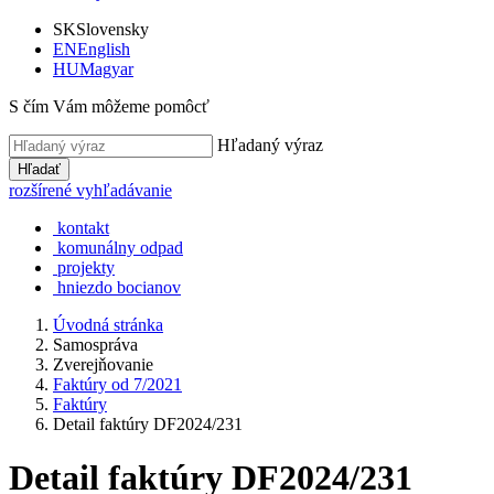
SK
Slovensky
EN
English
HU
Magyar
S čím Vám môžeme pomôcť
Hľadaný výraz
Hľadať
rozšírené vyhľadávanie
kontakt
komunálny odpad
projekty
hniezdo bocianov
Úvodná stránka
Samospráva
Zverejňovanie
Faktúry od 7/2021
Faktúry
Detail faktúry DF2024/231
Detail faktúry DF2024/231