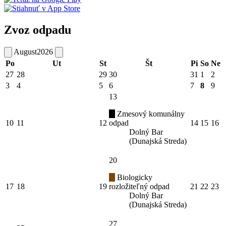
Zvoz odpadu
August
2026
Po
Ut
St
Št
Pi
So
Ne
27
28
29
30
31
1
2
3
4
5
6
7
8
9
13
Zmesový komunálny
10
11
12
odpad
14
15
16
Dolný Bar
(Dunajská Streda)
20
Biologicky
17
18
19
rozložiteľný odpad
21
22
23
Dolný Bar
(Dunajská Streda)
27