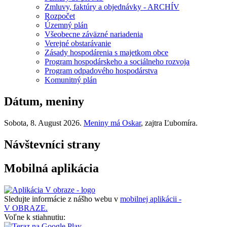
Zmluvy, faktúry a objednávky - ARCHÍV
Rozpočet
Územný plán
Všeobecne záväzné nariadenia
Verejné obstarávanie
Zásady hospodárenia s majetkom obce
Program hospodárskeho a sociálneho rozvoja
Program odpadového hospodárstva
Komunitný plán
Dátum, meniny
Sobota
, 8. August 2026.
Meniny má
Oskar
, zajtra
Ľubomíra
.
Návštevníci strany
Mobilná aplikácia
Sledujte informácie z nášho webu v
mobilnej aplikácii -
V OBRAZE.
Voľne k stiahnutiu: