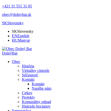
+421 31 551 31 05
obec@dolnybar.sk
SK
Slovensky
SK
Slovensky
EN
English
HU
Magyar
Dolný
Bar
Obec
História
Virtuálny cintorín
Súčasnosť
Kontakt
Kontakt
Napíšte nám
Cirkev
Projekty
Komunálny odpad
Hniezdo bocianov
Samospráva