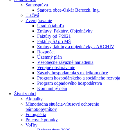
Samospráva
Starosta obce-Oskár Bereczk, Ing.
Tlačivá
Zverejňovanie
Úradná tabuľa
Zmluvy, Faktúry, Objednávky
Faktúry od 7⁄2021
Faktúry ŠJ pri MŠ
Zmluvy, faktúry a objednávky - ARCHÍV
Rozpočet
Územný plán
Všeobecne záväzné nariadenia
Verejné obstarávanie
Zásady hospodárenia s majetkom obce
Program hospodárskeho a sociálneho rozvoja
Program odpadového hospodárstva
Komunitný plán
Život v obci
Aktuality
Mimoriadna situácia-vírusové ochorenie
párnokopytníkov
Fotogaléria
Pracovné ponuky
Voľby